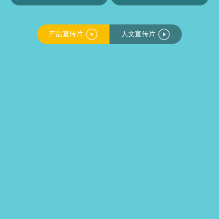
产品宣传片
人文宣传片